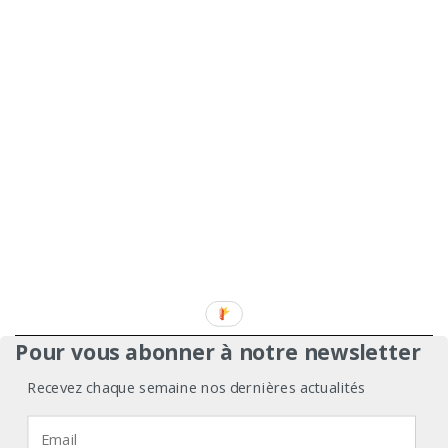
Pour vous abonner à notre newsletter
À propos
Mentions légales
Médiakit
Recevez chaque semaine nos dernières actualités
Annonceurs
Partenariats
Les Experts
Nous utilisons des cookies pour vous garantir la meilleure