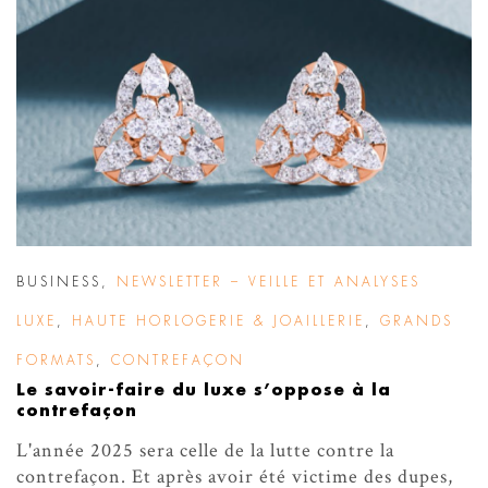
BUSINESS
,
NEWSLETTER – VEILLE ET ANALYSES
LUXE
,
HAUTE HORLOGERIE & JOAILLERIE
,
GRANDS
FORMATS
,
CONTREFAÇON
Le savoir-faire du luxe s’oppose à la
contrefaçon
L'année 2025 sera celle de la lutte contre la
contrefaçon. Et après avoir été victime des dupes,