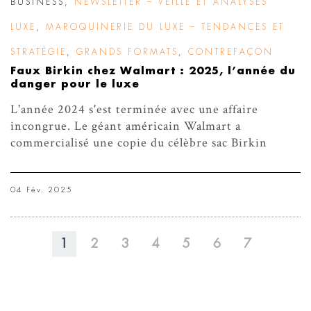
BUSINESS
,
NEWSLETTER – VEILLE ET ANALYSES
LUXE
,
MAROQUINERIE DU LUXE – TENDANCES ET
STRATÉGIE
,
GRANDS FORMATS
,
CONTREFAÇON
Faux Birkin chez Walmart : 2025, l’année du
danger pour le luxe
L'année 2024 s'est terminée avec une affaire
incongrue. Le géant américain Walmart a
commercialisé une copie du célèbre sac Birkin
04 Fév. 2025
1
2
3
4
5
6
7