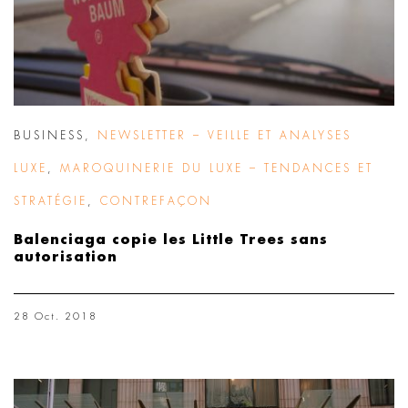
BUSINESS
,
NEWSLETTER – VEILLE ET ANALYSES
LUXE
,
MAROQUINERIE DU LUXE – TENDANCES ET
STRATÉGIE
,
CONTREFAÇON
Balenciaga copie les Little Trees sans
autorisation
28 Oct. 2018