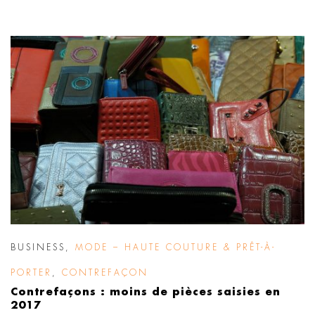
BUSINESS
,
MODE – HAUTE COUTURE & PRÊT-À-
PORTER
,
CONTREFAÇON
Contrefaçons : moins de pièces saisies en
2017