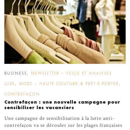
BUSINESS
,
NEWSLETTER – VEILLE ET ANALYSES
LUXE
,
MODE – HAUTE COUTURE & PRÊT-À-PORTER
,
CONTREFAÇON
Contrefaçon : une nouvelle campagne pour
sensibiliser les vacanciers
Une campagne de sensibilisation à la lutte anti-
contrefaçon va se dérouler sur les plages françaises