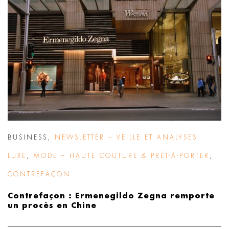
BUSINESS
,
NEWSLETTER – VEILLE ET ANALYSES
LUXE
,
MODE – HAUTE COUTURE & PRÊT-À-PORTER
,
CONTREFAÇON
Contrefaçon : Ermenegildo Zegna remporte
un procès en Chine