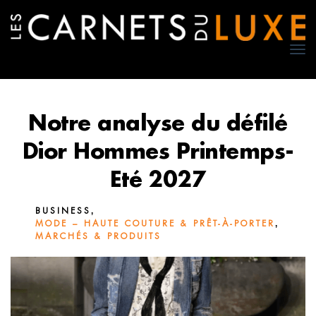
TO
NA
Notre analyse du défilé
Dior Hommes Printemps-
Eté 2027
,
BUSINESS
,
MODE – HAUTE COUTURE & PRÊT-À-PORTER
MARCHÉS & PRODUITS