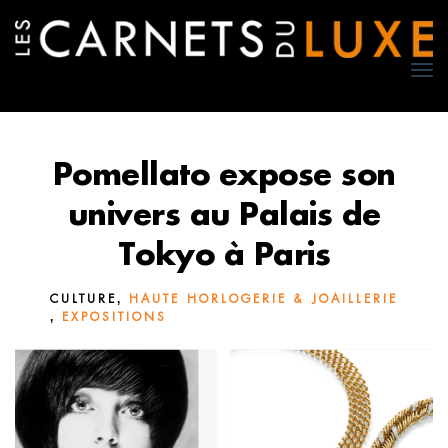
TO
NA
Pomellato expose son
univers au Palais de
Tokyo à Paris
,
CULTURE
HAUTE HORLOGERIE & JOAILLERIE
,
EXPOSITIONS