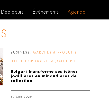
Décideurs
Événements
Agenda
TS
BUSINESS
,
MARCHÉS & PRODUITS
,
HAUTE HORLOGERIE & JOAILLERIE
Bulgari transforme ses icônes
joaillières en minaudières de
collection
19 Mai 2026