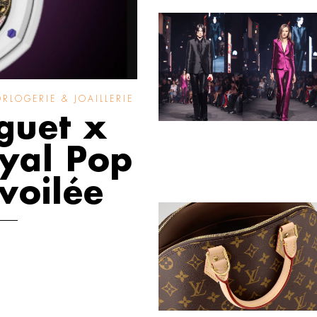
RLOGERIE & JOAILLERIE
guet x
oyal Pop
voilée