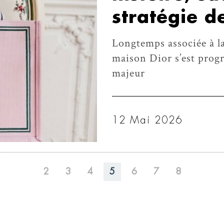
stratégie de
Longtemps associée à la
maison Dior s’est pro
majeur
12 Mai 2026
2
3
4
5
6
7
8