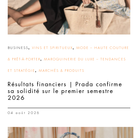
,
,
BUSINESS
VINS ET SPIRITUEUX
MODE – HAUTE COUTURE
,
& PRÊT-À-PORTER
MAROQUINERIE DU LUXE – TENDANCES
,
ET STRATÉGIE
MARCHÉS & PRODUITS
Résultats financiers | Prada confirme
sa solidité sur le premier semestre
2026
04 août 2026