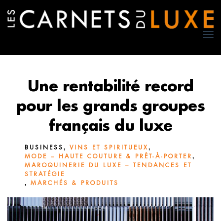
TO
NA
Une rentabilité record
pour les grands groupes
français du luxe
,
,
BUSINESS
VINS ET SPIRITUEUX
,
MODE – HAUTE COUTURE & PRÊT-À-PORTER
MAROQUINERIE DU LUXE – TENDANCES ET
STRATÉGIE
,
MARCHÉS & PRODUITS