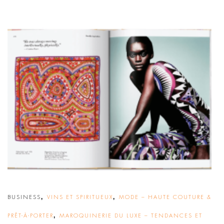
,
,
BUSINESS
VINS ET SPIRITUEUX
MODE – HAUTE COUTURE &
,
PRÊT-À-PORTER
MAROQUINERIE DU LUXE – TENDANCES ET