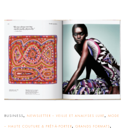
,
,
BUSINESS
NEWSLETTER – VEILLE ET ANALYSES LUXE
MODE
,
,
– HAUTE COUTURE & PRÊT-À-PORTER
GRANDS FORMATS