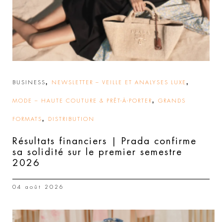
,
,
BUSINESS
NEWSLETTER – VEILLE ET ANALYSES LUXE
,
MODE – HAUTE COUTURE & PRÊT-À-PORTER
GRANDS
,
FORMATS
DISTRIBUTION
Résultats financiers | Prada confirme
sa solidité sur le premier semestre
2026
04 août 2026