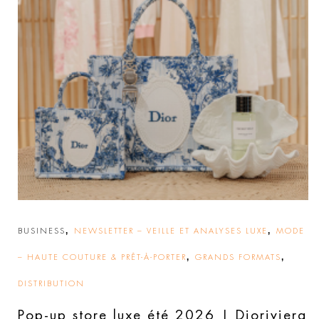
,
,
BUSINESS
NEWSLETTER – VEILLE ET ANALYSES LUXE
MODE
,
,
– HAUTE COUTURE & PRÊT-À-PORTER
GRANDS FORMATS
DISTRIBUTION
Pop-up store luxe été 2026 | Dioriviera