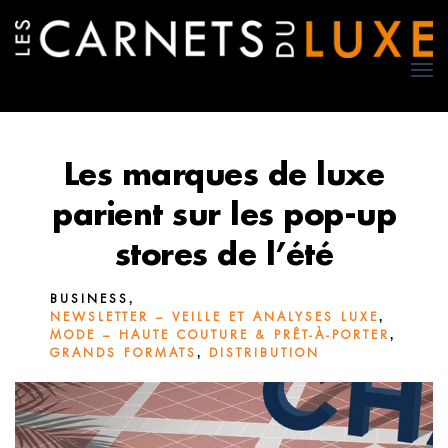
TO
NA
Les marques de luxe
parient sur les pop-up
stores de l’été
,
BUSINESS
,
NEWSLETTER – VEILLE ET ANALYSES LUXE
,
MODE – HAUTE COUTURE & PRÊT-À-PORTER
,
GRANDS FORMATS
DISTRIBUTION