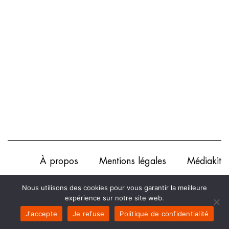
À propos
Mentions légales
Médiakit
Annonceurs
Partenariats
Les Experts
Nous utilisons des cookies pour vous garantir la meilleure
expérience sur notre site web.
Contact
Politique de confidentialité
J'accepte
Je refuse
Politique de confidentialité