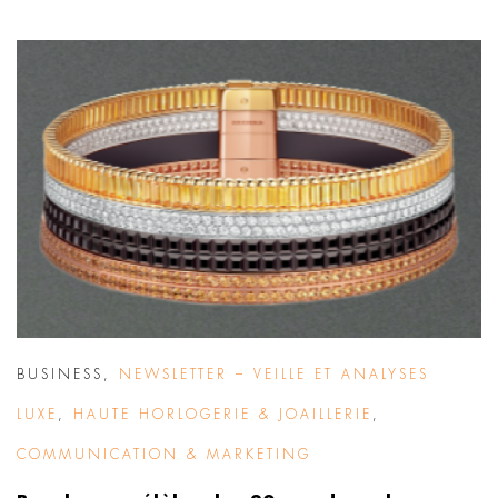
BUSINESS
,
NEWSLETTER – VEILLE ET ANALYSES
LUXE
,
HAUTE HORLOGERIE & JOAILLERIE
,
COMMUNICATION & MARKETING