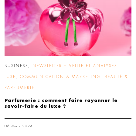
BUSINESS
,
NEWSLETTER – VEILLE ET ANALYSES
LUXE
,
COMMUNICATION & MARKETING
,
BEAUTÉ &
PARFUMERIE
Parfumerie : comment faire rayonner le
savoir-faire du luxe ?
06 Mars 2024