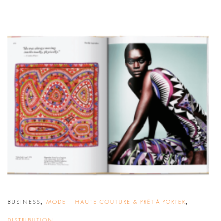
,
,
BUSINESS
MODE – HAUTE COUTURE & PRÊT-À-PORTER
DISTRIBUTION