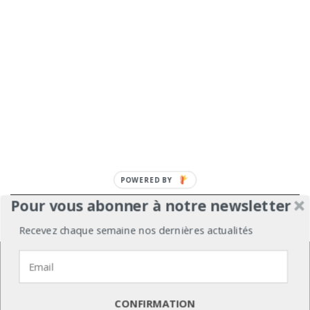
Pour vous abonner à notre newsletter
À propos
Mentions légales
Médiakit
Recevez chaque semaine nos dernières actualités
Annonceurs
Partenariats
Les Experts
Nous utilisons des cookies pour vous garantir la meilleure
expérience sur notre site web.
Contact
Politique de confidentialité
J'accepte
Je refuse
Politique de confidentialité
CONFIRMATION