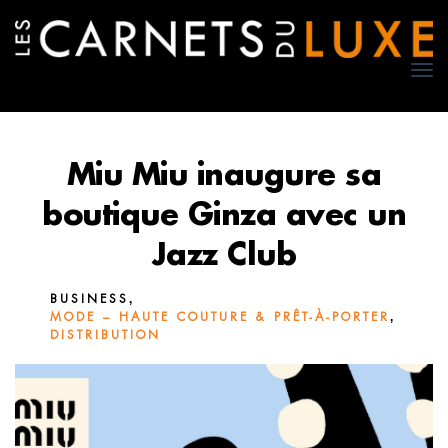
TO
NA
Miu Miu inaugure sa
boutique Ginza avec un
Jazz Club
,
BUSINESS
,
MODE – HAUTE COUTURE & PRÊT-À-PORTER
DISTRIBUTION