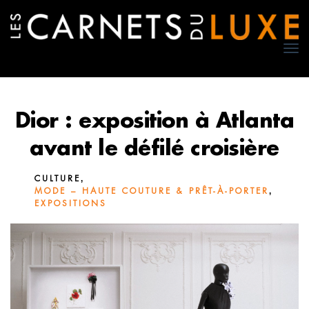
TO
NA
Dior : exposition à Atlanta
avant le défilé croisière
,
CULTURE
,
MODE – HAUTE COUTURE & PRÊT-À-PORTER
EXPOSITIONS