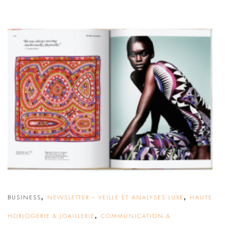
,
,
BUSINESS
NEWSLETTER – VEILLE ET ANALYSES LUXE
HAUTE
,
HORLOGERIE & JOAILLERIE
COMMUNICATION &