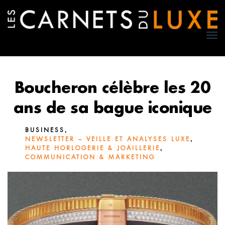
TO
NA
Boucheron célèbre les 20
ans de sa bague iconique
,
BUSINESS
,
NEWSLETTER – VEILLE ET ANALYSES LUXE
,
HAUTE HORLOGERIE & JOAILLERIE
COMMUNICATION & MARKETING