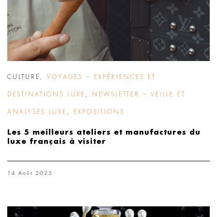
CULTURE
,
VOYAGES – EXPÉRIENCES ET
DESTINATIONS LUXE
,
NEWSLETTER – VEILLE ET
ANALYSES LUXE
,
EXPOSITIONS
Les 5 meilleurs ateliers et manufactures du
luxe français à visiter
14 Août 2025