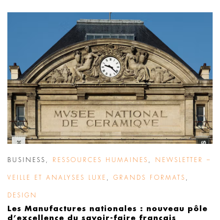
BUSINESS
,
RESSOURCES HUMAINES
,
NEWSLETTER –
VEILLE ET ANALYSES LUXE
,
GRANDS FORMATS
,
DESIGN
Les Manufactures nationales : nouveau pôle
d’excellence du savoir-faire français