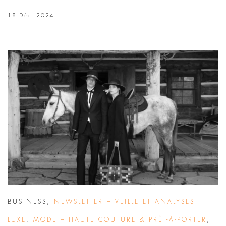
18 Déc. 2024
BUSINESS
,
NEWSLETTER – VEILLE ET ANALYSES
LUXE
,
MODE – HAUTE COUTURE & PRÊT-À-PORTER
,