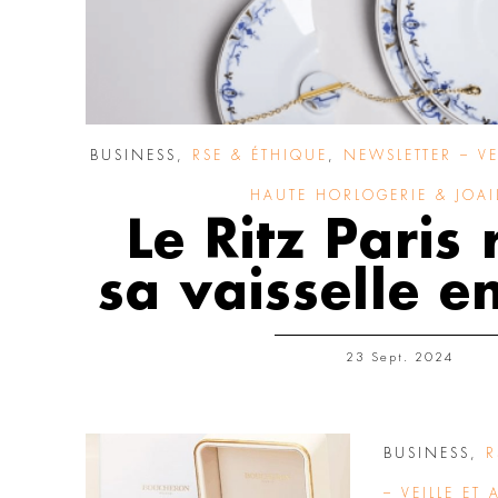
BUSINESS
,
RSE & ÉTHIQUE
,
NEWSLETTER – VE
HAUTE HORLOGERIE & JOAIL
Le Ritz Paris 
sa vaisselle e
23 Sept. 2024
BUSINESS
,
R
– VEILLE ET