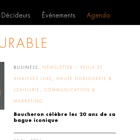
Décideurs
Événements
Agenda
DURABLE
BUSINESS
,
NEWSLETTER – VEILLE ET
ANALYSES LUXE
,
HAUTE HORLOGERIE &
JOAILLERIE
,
COMMUNICATION &
MARKETING
Boucheron célèbre les 20 ans de sa
bague iconique