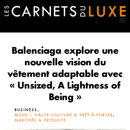
TO
NA
Balenciaga explore une
nouvelle vision du
vêtement adaptable avec
« Unsized, A Lightness of
Being »
,
BUSINESS
,
MODE – HAUTE COUTURE & PRÊT-À-PORTER
MARCHÉS & PRODUITS