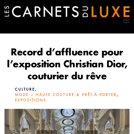
TO
NA
Record d’affluence pour
l’exposition Christian Dior,
couturier du rêve
,
CULTURE
,
MODE – HAUTE COUTURE & PRÊT-À-PORTER
EXPOSITIONS