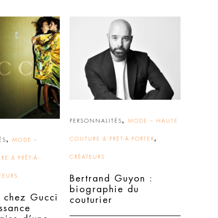
,
PERSONNALITÉS
MODE – HAUTE
,
,
COUTURE & PRÊT-À-PORTER
ÉS
MODE –
CRÉATEURS
E & PRÊT-À-
TEURS
Bertrand Guyon :
biographie du
 chez Gucci
couturier
issance