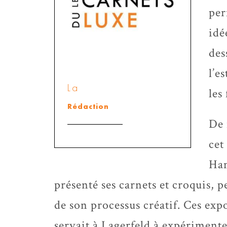
per
idé
des
l’e
La
les
Rédaction
De 
cet
Ham
présenté ses carnets et croquis, 
de son processus créatif. Ces ex
servait à Lagerfeld à expérimenter