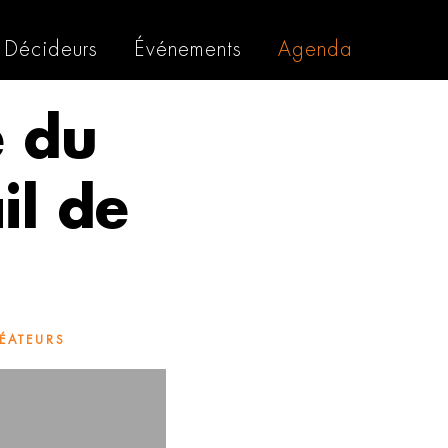
Décideurs
Événements
Agenda
e du
il de
ÉATEURS