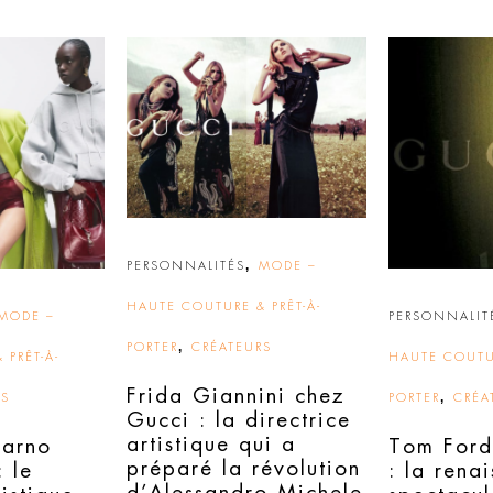
,
PERSONNALITÉS
MODE –
HAUTE COUTURE & PRÊT-À-
MODE –
PERSONNALIT
,
PORTER
CRÉATEURS
 PRÊT-À-
HAUTE COUTUR
Frida Giannini chez
,
RS
PORTER
CRÉA
Gucci : la directrice
artistique qui a
Sarno
Tom Ford
préparé la révolution
 le
: la rena
d’Alessandro Michele