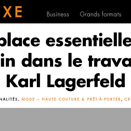
Business
Grands formats
place essentiell
in dans le trava
Karl Lagerfeld
,
,
NALITÉS
MODE – HAUTE COUTURE & PRÊT-À-PORTER
CR