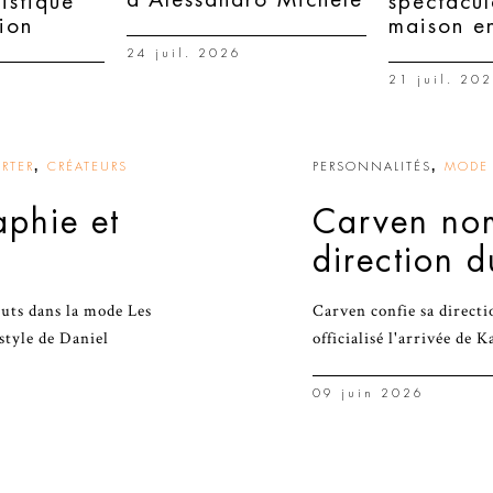
tistique
spectacul
tion
maison en
24 juil. 2026
21 juil. 20
,
,
RTER
CRÉATEURS
PERSONNALITÉS
MODE 
aphie et
Carven nom
direction d
uts dans la mode Les
Carven confie sa directi
style de Daniel
officialisé l'arrivée de K
09 juin 2026