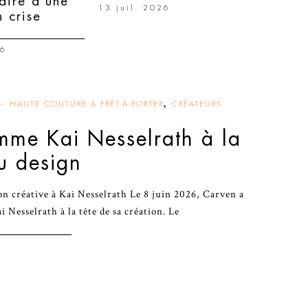
aire d’une
13 juil. 2026
 crise
26
,
– HAUTE COUTURE & PRÊT-À-PORTER
CRÉATEURS
me Kai Nesselrath à la
u design
on créative à Kai Nesselrath Le 8 juin 2026, Carven a
ai Nesselrath à la tête de sa création. Le