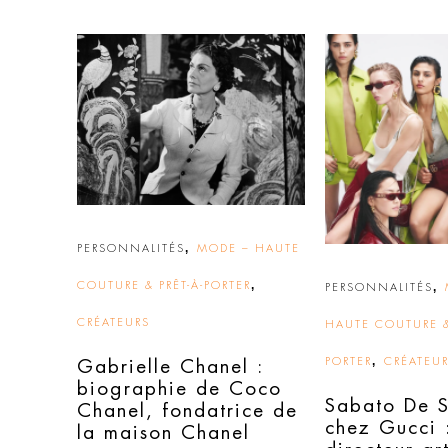
,
PERSONNALITÉS
MODE – HAUTE
,
COUTURE & PRÊT-À-PORTER
,
PERSONNALITÉS
CRÉATEURS
HAUTE COUTURE &
,
PORTER
CRÉATEU
Gabrielle Chanel :
biographie de Coco
Sabato De 
Chanel, fondatrice de
chez Gucci :
la maison Chanel