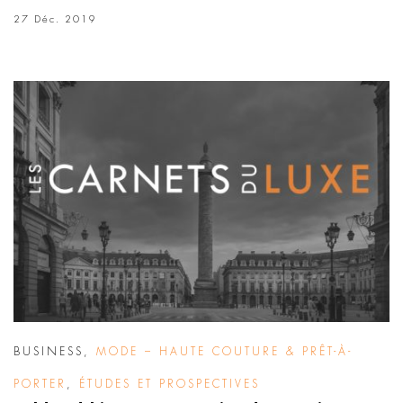
27 Déc. 2019
BUSINESS
,
MODE – HAUTE COUTURE & PRÊT-À-
PORTER
,
ÉTUDES ET PROSPECTIVES