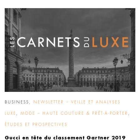
BUSINESS
,
NEWSLETTER – VEILLE ET ANALYSES
LUXE
,
MODE – HAUTE COUTURE & PRÊT-À-PORTER
,
ÉTUDES ET PROSPECTIVES
Gucci en tête du classement Gartner 2019