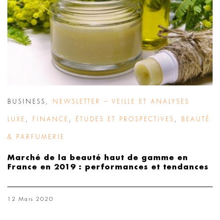
BUSINESS
,
NEWSLETTER – VEILLE ET ANALYSES
LUXE
,
FINANCE
,
ÉTUDES ET PROSPECTIVES
,
BEAUTÉ
& PARFUMERIE
Marché de la beauté haut de gamme en
France en 2019 : performances et tendances
12 Mars 2020