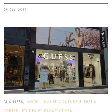
28 Déc. 2019
BUSINESS
,
MODE – HAUTE COUTURE & PRÊT-À-
PORTER
,
ÉTUDES ET PROSPECTIVES