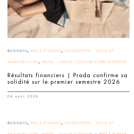
,
,
BUSINESS
RSE & ÉTHIQUE
NEWSLETTER – VEILLE ET
,
ANALYSES LUXE
MODE – HAUTE COUTURE & PRÊT-À-PORTER
Résultats financiers | Prada confirme sa
solidité sur le premier semestre 2026
04 août 2026
,
,
BUSINESS
RSE & ÉTHIQUE
NEWSLETTER – VEILLE ET
,