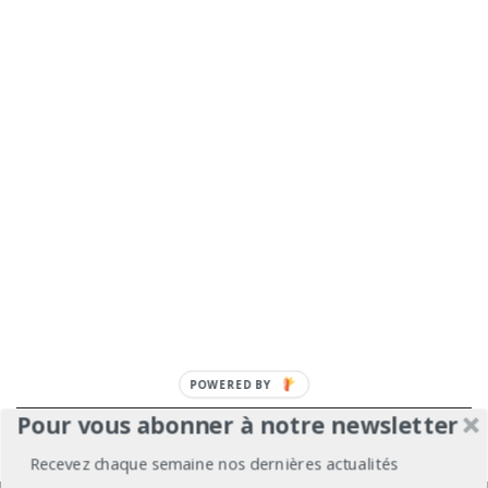
POWERED
BY
Pour vous abonner à notre newsletter
À propos
Mentions légales
Médiakit
Recevez chaque semaine nos dernières actualités