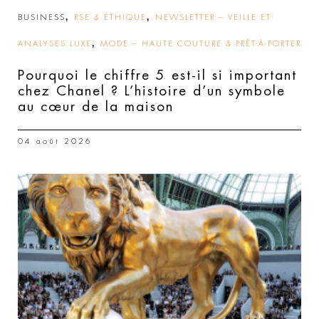
,
,
BUSINESS
RSE & ÉTHIQUE
NEWSLETTER – VEILLE ET
,
ANALYSES LUXE
MODE – HAUTE COUTURE & PRÊT-À-PORTER
Pourquoi le chiffre 5 est-il si important
chez Chanel ? L’histoire d’un symbole
au cœur de la maison
04 août 2026