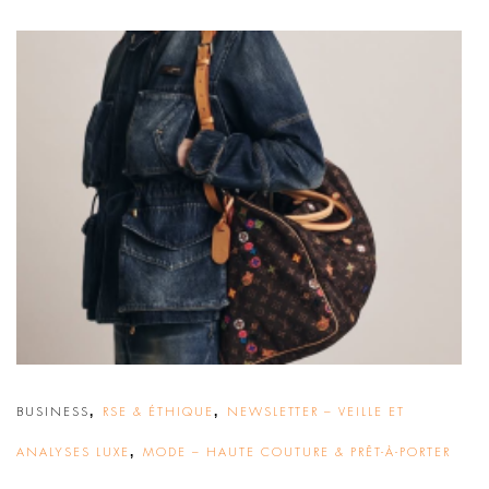
,
,
BUSINESS
RSE & ÉTHIQUE
NEWSLETTER – VEILLE ET
,
ANALYSES LUXE
MODE – HAUTE COUTURE & PRÊT-À-PORTER