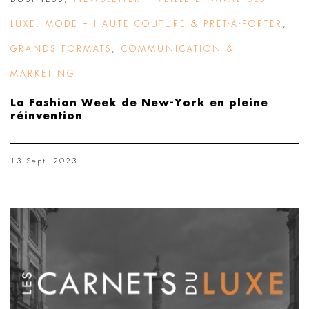
LUXE
,
MODE – HAUTE COUTURE & PRÊT-À-PORTER
,
GRANDS FORMATS
,
COMMUNICATION &
MARKETING
La Fashion Week de New-York en pleine
réinvention
13 Sept. 2023