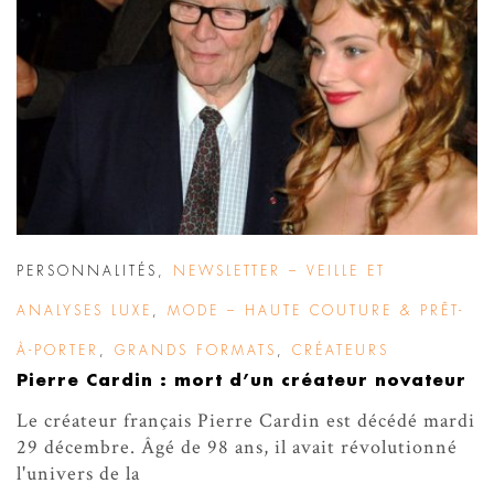
PERSONNALITÉS
,
NEWSLETTER – VEILLE ET
ANALYSES LUXE
,
MODE – HAUTE COUTURE & PRÊT-
À-PORTER
,
GRANDS FORMATS
,
CRÉATEURS
Pierre Cardin : mort d’un créateur novateur
Le créateur français Pierre Cardin est décédé mardi
29 décembre. Âgé de 98 ans, il avait révolutionné
l'univers de la