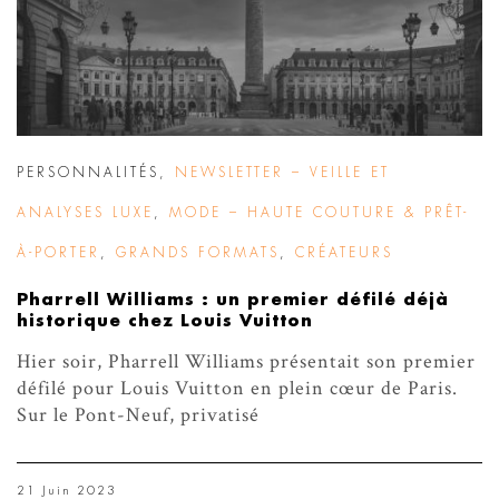
PERSONNALITÉS
,
NEWSLETTER – VEILLE ET
ANALYSES LUXE
,
MODE – HAUTE COUTURE & PRÊT-
À-PORTER
,
GRANDS FORMATS
,
CRÉATEURS
Pharrell Williams : un premier défilé déjà
historique chez Louis Vuitton
Hier soir, Pharrell Williams présentait son premier
défilé pour Louis Vuitton en plein cœur de Paris.
Sur le Pont-Neuf, privatisé
21 Juin 2023