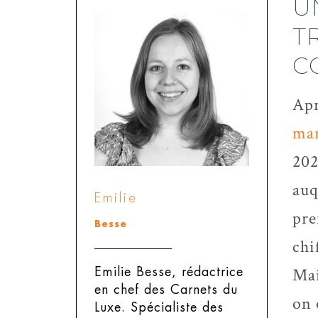
U
T
C
Apr
mar
202
auq
Emilie
pre
Besse
chi
Mai
Emilie Besse, rédactrice
en chef des Carnets du
on 
Luxe.
Spécialiste des