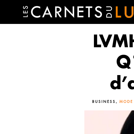
LVMH
Q
d’
,
BUSINESS
MODE 