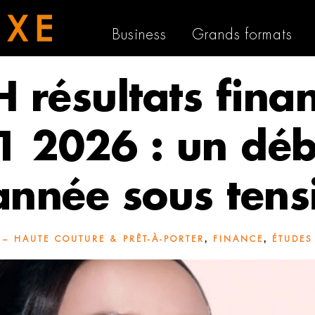
Business
Grands formats
 résultats finan
1 2026 : un déb
année sous tens
,
,
– HAUTE COUTURE & PRÊT-À-PORTER
FINANCE
ÉTUDES