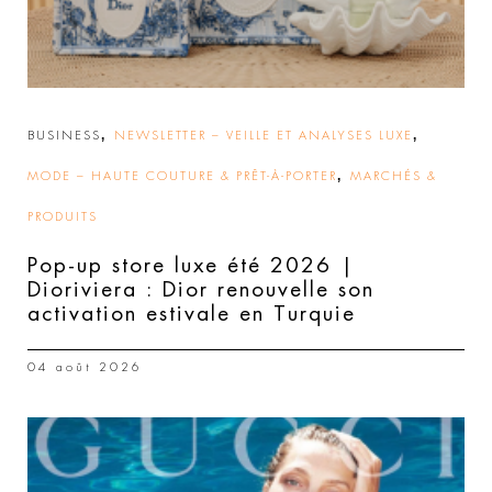
,
,
BUSINESS
NEWSLETTER – VEILLE ET ANALYSES LUXE
,
MODE – HAUTE COUTURE & PRÊT-À-PORTER
MARCHÉS &
PRODUITS
Pop-up store luxe été 2026 |
Dioriviera : Dior renouvelle son
activation estivale en Turquie
04 août 2026