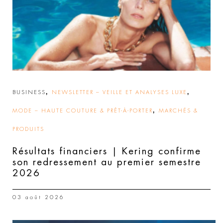
,
,
BUSINESS
NEWSLETTER – VEILLE ET ANALYSES LUXE
,
MODE – HAUTE COUTURE & PRÊT-À-PORTER
MARCHÉS &
PRODUITS
Résultats financiers | Kering confirme
son redressement au premier semestre
2026
03 août 2026