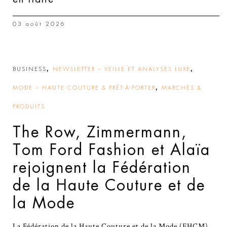
03 août 2026
,
,
BUSINESS
NEWSLETTER – VEILLE ET ANALYSES LUXE
,
MODE – HAUTE COUTURE & PRÊT-À-PORTER
MARCHÉS &
PRODUITS
The Row, Zimmermann,
Tom Ford Fashion et Alaïa
rejoignent la Fédération
de la Haute Couture et de
la Mode
La Fédération de la Haute Couture et de la Mode (FHCM)