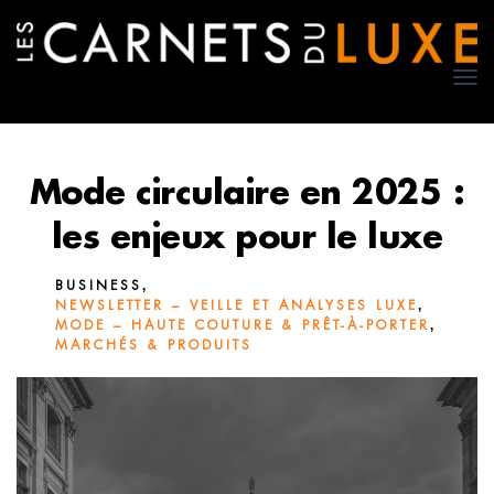
TO
NA
Mode circulaire en 2025 :
les enjeux pour le luxe
,
BUSINESS
,
NEWSLETTER – VEILLE ET ANALYSES LUXE
,
MODE – HAUTE COUTURE & PRÊT-À-PORTER
MARCHÉS & PRODUITS