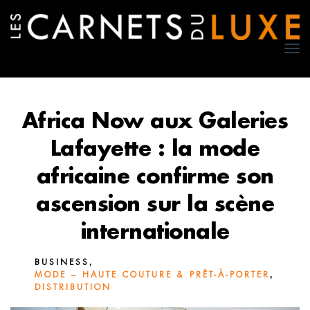
TO
NA
Africa Now aux Galeries
Lafayette : la mode
africaine confirme son
ascension sur la scène
internationale
,
BUSINESS
,
MODE – HAUTE COUTURE & PRÊT-À-PORTER
DISTRIBUTION