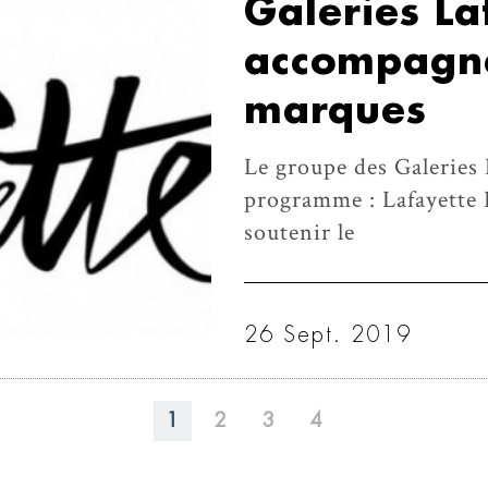
Galeries La
accompagne
marques
Le groupe des Galeries 
programme : Lafayette 
soutenir le
26 Sept. 2019
1
2
3
4