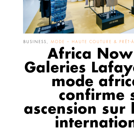
BUSINESS
,
MODE – HAUTE COUTURE & PRÊT-À
Africa Now
Galeries Lafaye
mode afric
confirme 
ascension sur 
internatio