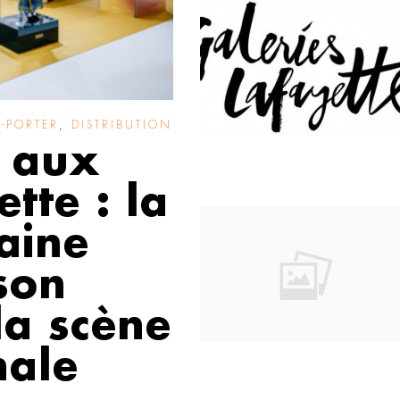
-PORTER
,
DISTRIBUTION
 aux
tte : la
aine
son
la scène
nale