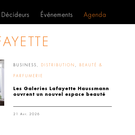
Décideurs
Événements
Agenda
FAYETTE
BUSINESS
,
DISTRIBUTION
,
BEAUTÉ &
PARFUMERIE
Les Galeries Lafayette Haussmann
ouvrent un nouvel espace beauté
21 Avr. 2026