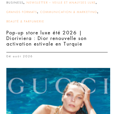
,
,
BUSINESS
NEWSLETTER – VEILLE ET ANALYSES LUXE
,
,
GRANDS FORMATS
COMMUNICATION & MARKETING
BEAUTÉ & PARFUMERIE
Pop-up store luxe été 2026 |
Dioriviera : Dior renouvelle son
activation estivale en Turquie
04 août 2026