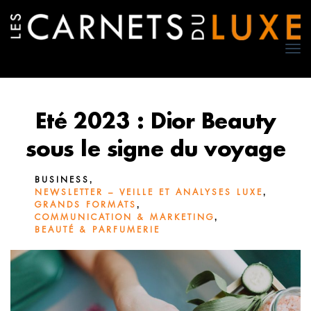
TO
NA
Eté 2023 : Dior Beauty
sous le signe du voyage
,
BUSINESS
,
NEWSLETTER – VEILLE ET ANALYSES LUXE
,
GRANDS FORMATS
,
COMMUNICATION & MARKETING
BEAUTÉ & PARFUMERIE