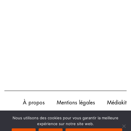
À propos
Mentions légales
Médiakit
Annonceurs
Partenariats
Les Experts
Nous utilisons des cookies pour vous garantir la meilleure
expérience sur notre site web.
Contact
Politique de confidentialité