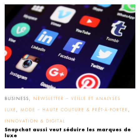
BUSINESS
,
NEWSLETTER – VEILLE ET ANALYSES
LUXE
,
MODE – HAUTE COUTURE & PRÊT-À-PORTER
,
INNOVATION & DIGITAL
Snapchat aussi veut séduire les marques de
luxe