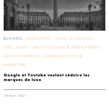
BUSINESS
,
NEWSLETTER – VEILLE ET ANALYSES
LUXE
,
MODE – HAUTE COUTURE & PRÊT-À-PORTER
,
GRANDS FORMATS
,
COMMUNICATION &
MARKETING
Google et Youtube veulent séduire les
marques de luxe
18 Août 2021