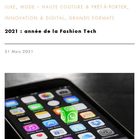
LUXE
,
MODE – HAUTE COUTURE & PRÊT-À-PORTER
,
INNOVATION & DIGITAL
,
GRANDS FORMATS
2021 : année de la Fashion Tech
31 Mars 2021