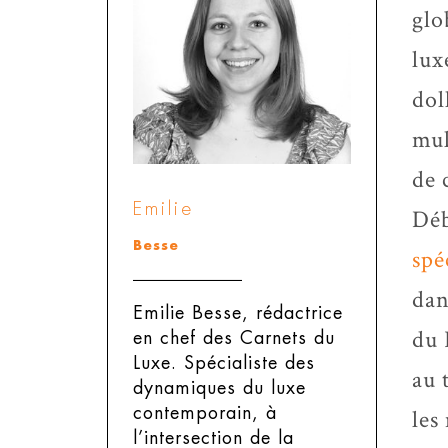
glo
lux
dol
mul
de 
Emilie
Déb
Besse
spé
dan
Emilie Besse, rédactrice
du 
en chef des Carnets du
Luxe.
Spécialiste des
au 
dynamiques du luxe
contemporain, à
les
l’intersection de la