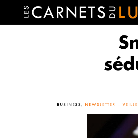
Sn
séd
,
BUSINESS
NEWSLETTER – VEILL