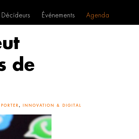
Décideurs
Événements
Agenda
eut
s de
,
-PORTER
INNOVATION & DIGITAL