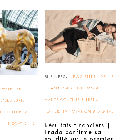
,
BUSINESS
NEWSLETTER – VEILLE
,
ET ANALYSES LUXE
MODE –
EWSLETTER –
,
HAUTE COUTURE & PRÊT-À-
ALYSES LUXE
,
PORTER
INNOVATION & DIGITAL
E COUTURE &
,
INNOVATION &
Résultats financiers |
Prada confirme sa
solidité sur le premier