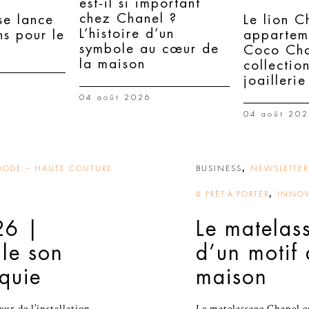
est-il si important
chez Chanel ?
e lance
Le lion C
L’histoire d’un
ns pour le
appartem
symbole au cœur de
Coco Cha
la maison
collectio
joaillerie
04 août 2026
04 août 20
,
MODE – HAUTE COUTURE
BUSINESS
NEWSLETTER 
,
& PRÊT-À-PORTER
INNOV
26 |
Le matelas
lle son
d’un motif
rquie
maison
r de l’installation
Le matelassage Chanel es