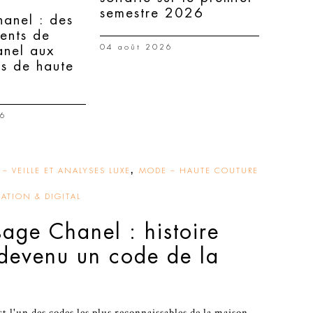
semestre 2026
hanel : des
ents de
04 août 2026
nel aux
ns de haute
26
,
– VEILLE ET ANALYSES LUXE
MODE – HAUTE COUTURE
ATION & DIGITAL
sage Chanel : histoire
 devenu un code de la
t l'un des codes les plus reconnaissables de la maison