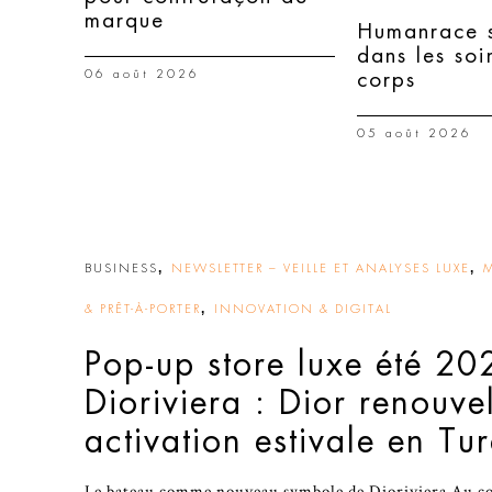
marque
Humanrace s
dans les soi
06 août 2026
corps
05 août 2026
,
,
BUSINESS
NEWSLETTER – VEILLE ET ANALYSES LUXE
,
& PRÊT-À-PORTER
INNOVATION & DIGITAL
Pop-up store luxe été 20
Dioriviera : Dior renouve
activation estivale en Tu
Le bateau comme nouveau symbole de Dioriviera Au cœu