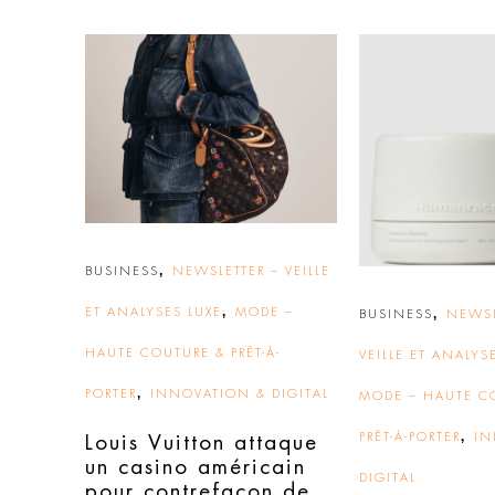
,
BUSINESS
NEWSLETTER – VEILLE
,
ET ANALYSES LUXE
MODE –
,
BUSINESS
NEWSL
HAUTE COUTURE & PRÊT-À-
VEILLE ET ANALYS
,
PORTER
INNOVATION & DIGITAL
MODE – HAUTE C
,
PRÊT-À-PORTER
IN
Louis Vuitton attaque
un casino américain
DIGITAL
pour contrefaçon de