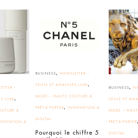
,
BUSINESS
NEWSLETTER –
,
VEILLE ET ANALYSES LUXE
,
ETTER –
BUSINESS
N
MODE – HAUTE COUTURE &
,
ES LUXE
VEILLE ET AN
,
PRÊT-À-PORTER
INNOVATION &
OUTURE &
MODE – HAUT
DIGITAL
NOVATION &
PRÊT-À-PORTER
Pourquoi le chiffre 5
DIGITAL