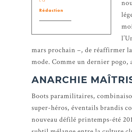
nou
Rédaction
lég
moi
l’U
mars prochain –, de réaffirmer la
mode. Comme un dernier pogo, av
ANARCHIE MAÎTRI
Boots paramilitaires, combinaiso
super-héros, éventails brandis c
nouveau défilé printemps-été 20
subtil mélange entre la culture c