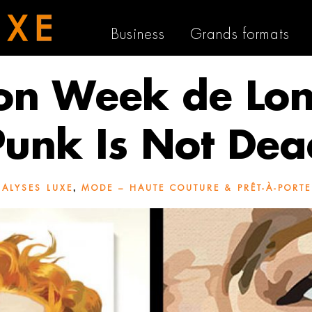
Business
Grands formats
on Week de Lon
Punk Is Not Dea
,
NALYSES LUXE
MODE – HAUTE COUTURE & PRÊT-À-PORTE