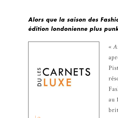
Alors que la saison des Fashi
édition londonienne plus punk
«
A
apr
Pis
rés
Fas
au 
bri
La