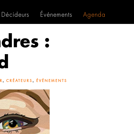
Décideurs
Événements
Agenda
dres :
d
,
,
R
CRÉATEURS
ÉVÉNEMENTS