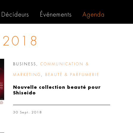
Décideurs
Événements
Agenda
 2018
BUSINESS
,
COMMUNICATION &
MARKETING
,
BEAUTÉ & PARFUMERIE
Nouvelle collection beauté pour
Shiseido
30 Sept. 2018