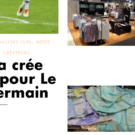
NALYSES LUXE
,
MODE –
,
CRÉATEURS
a crée
 pour Le
Germain