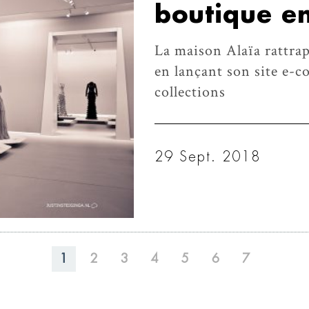
boutique en
La maison Alaïa rattra
en lançant son site e-
collections
29 Sept. 2018
1
2
3
4
5
6
7