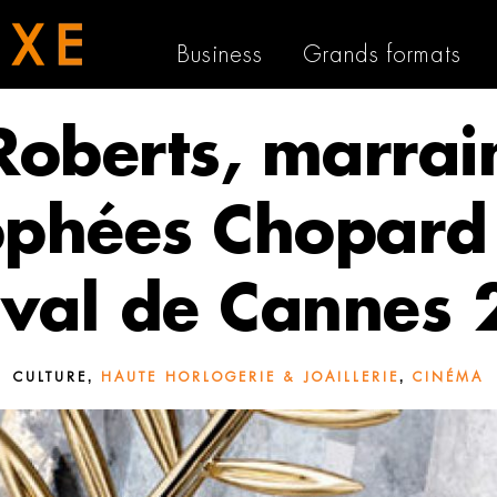
Business
Grands formats
 Roberts, marrai
ophées Chopard
ival de Cannes
,
,
CULTURE
HAUTE HORLOGERIE & JOAILLERIE
CINÉMA