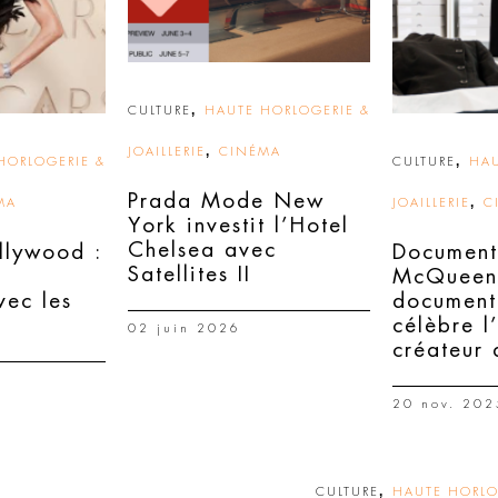
,
CULTURE
HAUTE HORLOGERIE &
,
JOAILLERIE
CINÉMA
,
HORLOGERIE &
CULTURE
HAU
Prada Mode New
,
MA
JOAILLERIE
C
York investit l’Hotel
Chelsea avec
llywood :
Document
Satellites II
McQueen 
vec les
document
célèbre l
02 juin 2026
créateur 
20 nov. 202
,
CULTURE
HAUTE HORLOG