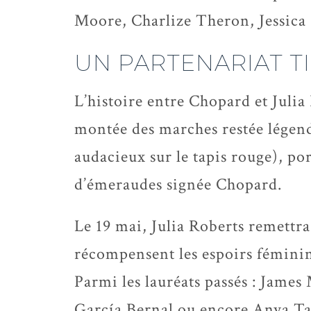
Moore, Charlize Theron, Jessica 
UN PARTENARIAT TI
L’histoire entre Chopard et Julia
montée des marches restée légen
audacieux sur le tapis rouge), po
d’
émeraudes signée Chopard.
Le 19 mai, Julia Roberts remettra
récompensent les espoirs féminin
Parmi les lauréats passés : Jame
García Bernal ou encore Anya Ta