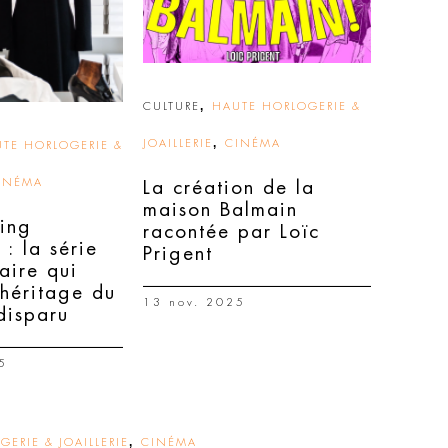
,
CULTURE
HAUTE HORLOGERIE &
,
JOAILLERIE
CINÉMA
TE HORLOGERIE &
INÉMA
La création de la
maison Balmain
ing
racontée par Loïc
: la série
Prigent
aire qui
’héritage du
13 nov. 2025
disparu
5
,
ERIE & JOAILLERIE
CINÉMA