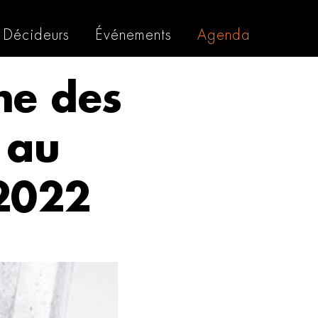
Décideurs
Événements
Agenda
ne des
 au
 2022