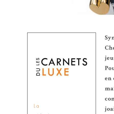
Sym
Ch
jeu
Pou
en 
ma
con
La
joa