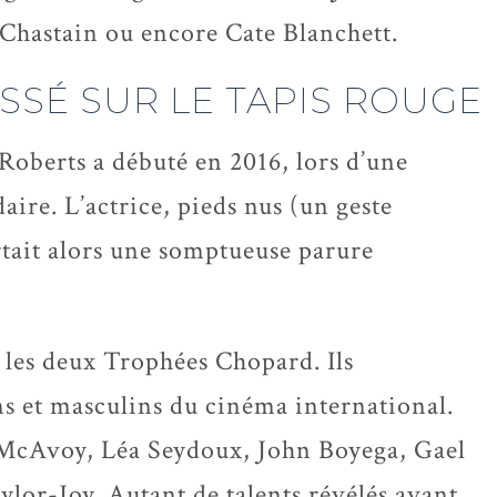
Chastain ou encore Cate Blanchett.
SSÉ SUR LE TAPIS ROUGE
 Roberts a débuté en 2016, lors d’une
daire.
L’actrice, pieds nus (
un geste
rtait alors une somptueuse parure
 les deux Trophées Chopard. Ils
s et masculins du cinéma international.
s McAvoy, Léa Seydoux, John Boyega, Gael
ylor-Joy.
Autant de talents r
évélés avant