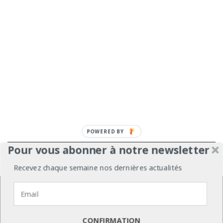
Pour vous abonner à notre newsletter
À propos
Mentions légales
Médiakit
Recevez chaque semaine nos dernières actualités
Annonceurs
Partenariats
Les Experts
Nous utilisons des cookies pour vous garantir la meilleure
expérience sur notre site web.
Contact
Politique de confidentialité
J'accepte
Je refuse
Politique de confidentialité
CONFIRMATION