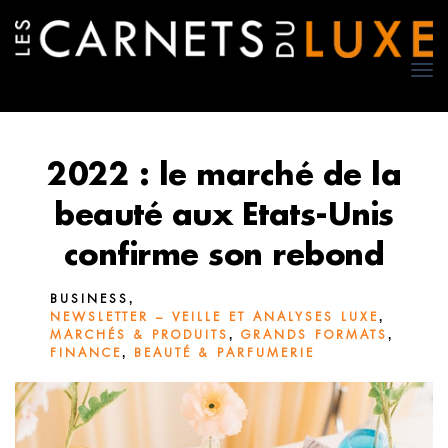
TO
NA
2022 : le marché de la
beauté aux Etats-Unis
confirme son rebond
,
BUSINESS
,
NEWSLETTER – VEILLE ET ANALYSES LUXE
,
,
MARCHÉS & PRODUITS
GRANDS FORMATS
,
FINANCE
BEAUTÉ & PARFUMERIE