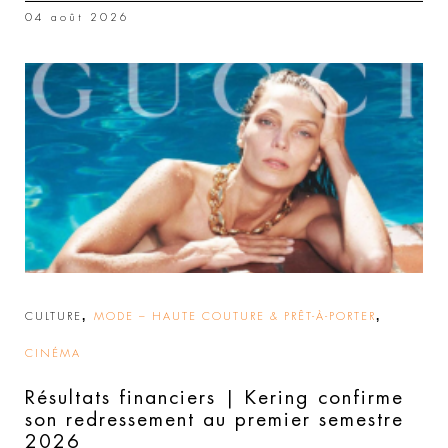
04 août 2026
,
,
CULTURE
MODE – HAUTE COUTURE & PRÊT-À-PORTER
CINÉMA
Résultats financiers | Kering confirme
son redressement au premier semestre
2026