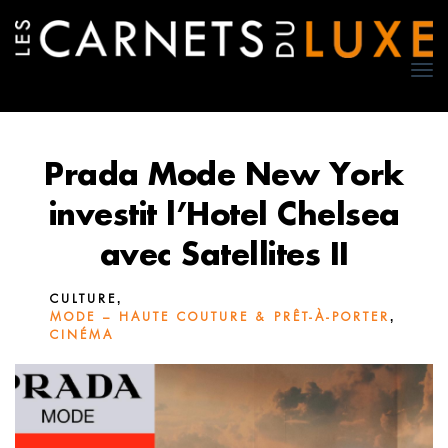
TO
NA
Prada Mode New York
investit l’Hotel Chelsea
avec Satellites II
,
CULTURE
,
MODE – HAUTE COUTURE & PRÊT-À-PORTER
CINÉMA