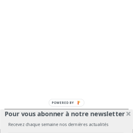
POWERED
BY
Pour vous abonner à notre newsletter
À propos
Mentions légales
Médiakit
Recevez chaque semaine nos dernières actualités
Annonceurs
Partenariats
Les Experts