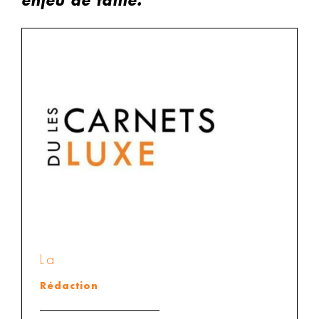
enjeu de taille.
La
Rédaction