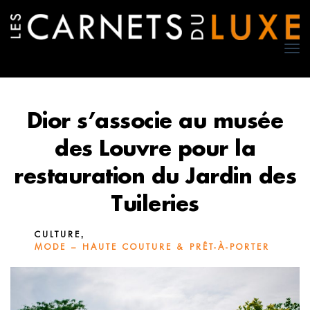
TO
NA
Dior s’associe au musée
des Louvre pour la
restauration du Jardin des
Tuileries
,
CULTURE
MODE – HAUTE COUTURE & PRÊT-À-PORTER