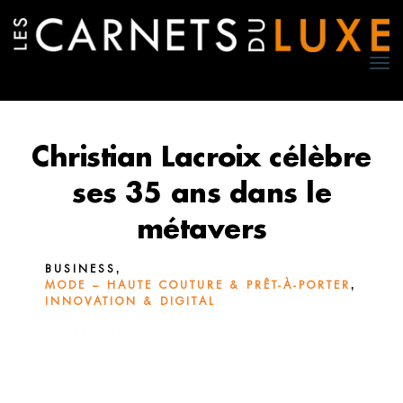
TO
NA
Christian Lacroix célèbre
ses 35 ans dans le
métavers
,
BUSINESS
,
MODE – HAUTE COUTURE & PRÊT-À-PORTER
INNOVATION & DIGITAL