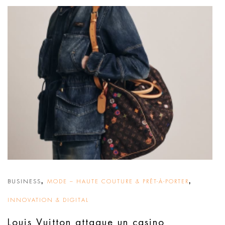
,
,
BUSINESS
MODE – HAUTE COUTURE & PRÊT-À-PORTER
INNOVATION & DIGITAL
Louis Vuitton attaque un casino