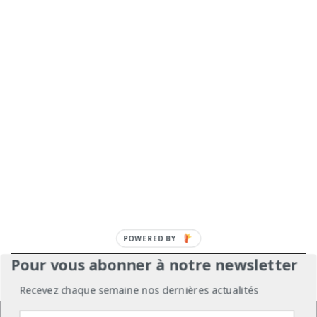
POWERED
BY
Pour vous abonner à notre newsletter
À propos
Mentions légales
Médiakit
Recevez chaque semaine nos dernières actualités
Annonceurs
Partenariats
Les Experts