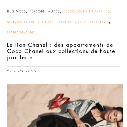
,
,
,
BUSINESS
PERSONNALITÉS
RESSOURCES HUMAINES
,
MAROQUINERIE DU LUXE – TENDANCES ET STRATÉGIE
MANAGEMENT
Le lion Chanel : des appartements de
Coco Chanel aux collections de haute
joaillerie
04 août 2026