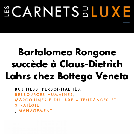
TO
NA
Bartolomeo Rongone
succède à Claus-Dietrich
Lahrs chez Bottega Veneta
,
,
BUSINESS
PERSONNALITÉS
,
RESSOURCES HUMAINES
MAROQUINERIE DU LUXE – TENDANCES ET
STRATÉGIE
,
MANAGEMENT