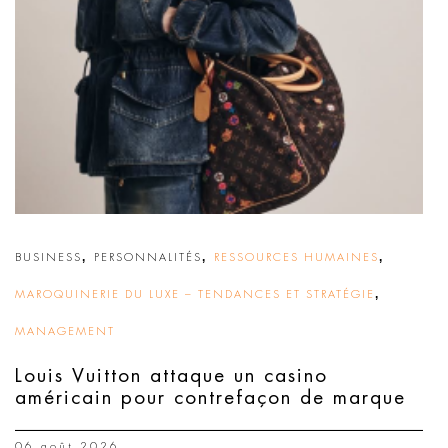
,
,
,
BUSINESS
PERSONNALITÉS
RESSOURCES HUMAINES
,
MAROQUINERIE DU LUXE – TENDANCES ET STRATÉGIE
MANAGEMENT
Louis Vuitton attaque un casino
américain pour contrefaçon de marque
06 août 2026