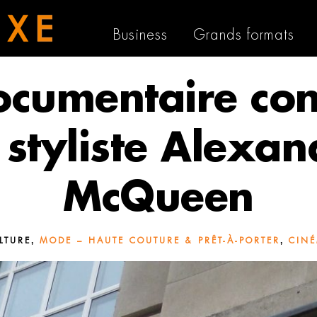
Business
Grands formats
ocumentaire con
 styliste Alexan
McQueen
,
,
LTURE
MODE – HAUTE COUTURE & PRÊT-À-PORTER
CIN