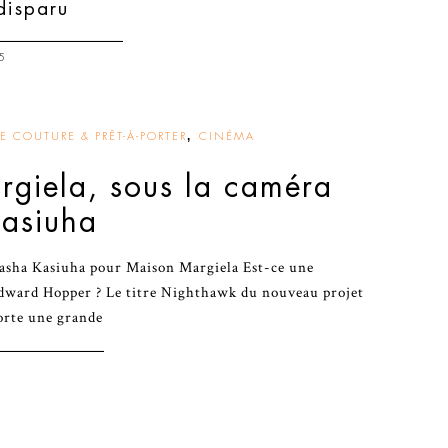
disparu
5
,
 COUTURE & PRÊT-À-PORTER
CINÉMA
giela, sous la caméra
asiuha
Sasha Kasiuha pour Maison Margiela Est-ce une
Edward Hopper ? Le titre Nighthawk du nouveau projet
orte une grande