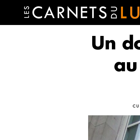
Un d
au
CU