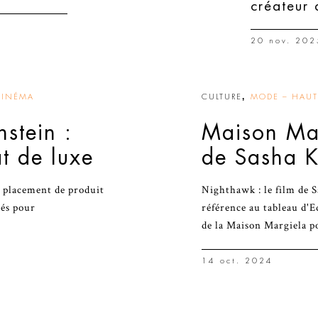
créateur 
20 nov. 202
,
CINÉMA
CULTURE
MODE – HAUTE
nstein :
Maison Mar
t de luxe
de Sasha K
e placement de produit
Nighthawk : le film de 
tés pour
référence au tableau d'
de la Maison Margiela p
14 oct. 2024