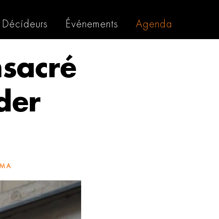
Décideurs
Événements
Agenda
sacré
der
ÉMA