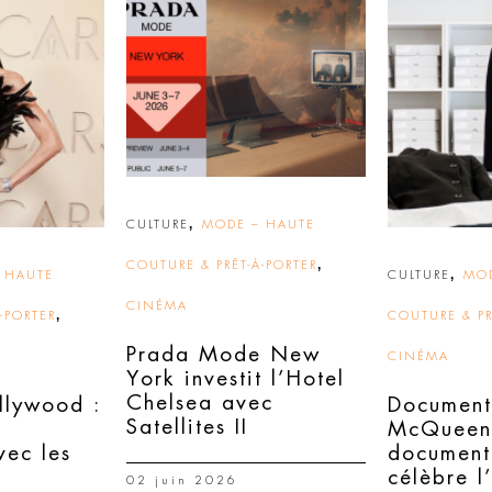
,
CULTURE
MODE – HAUTE
,
COUTURE & PRÊT-À-PORTER
,
 HAUTE
CULTURE
MOD
CINÉMA
,
-PORTER
COUTURE & PR
Prada Mode New
CINÉMA
York investit l’Hotel
Chelsea avec
llywood :
Document
Satellites II
McQueen 
vec les
document
célèbre l
02 juin 2026