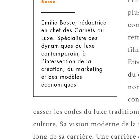
Besse
plu
Emilie Besse, rédactrice
com
en chef des Carnets du
ret
Luxe.
Spécialiste des
dynamiques du luxe
fil
contemporain, à
Ett
l’intersection de la
création, du marketing
du 
et des modèles
économiques.
nom
com
casser les codes du luxe traditio
culture. Sa vision moderne de la
long de sa carrière. Une carrière