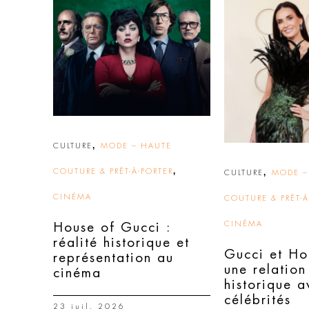
,
CULTURE
MODE – HAUTE
,
COUTURE & PRÊT-À-PORTER
,
CULTURE
MODE –
CINÉMA
COUTURE & PRÊT-À
CINÉMA
House of Gucci :
réalité historique et
Gucci et Ho
représentation au
une relation
cinéma
historique a
célébrités
23 juil. 2026