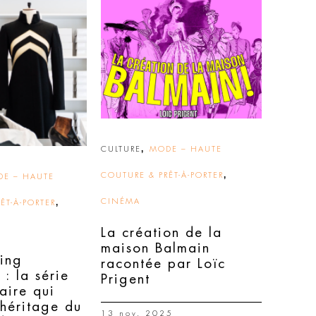
,
CULTURE
MODE – HAUTE
,
COUTURE & PRÊT-À-PORTER
E – HAUTE
,
CINÉMA
ÊT-À-PORTER
La création de la
maison Balmain
ing
racontée par Loïc
: la série
Prigent
aire qui
’héritage du
13 nov. 2025