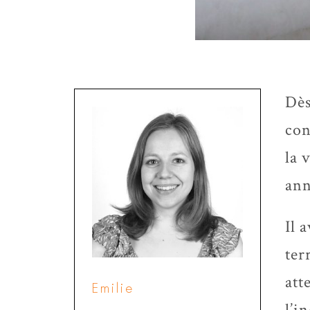
Dès
con
la 
ann
Il 
ter
att
Emilie
l’i