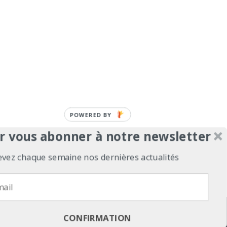
POWERED
BY
r vous abonner à notre newsletter
evez chaque semaine nos dernières actualités
erts
Contact
Politique de confidentialité
refuse
Politique de confidentialité
CONFIRMATION