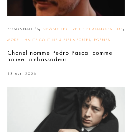
,
,
PERSONNALITÉS
NEWSLETTER – VEILLE ET ANALYSES LUXE
,
MODE – HAUTE COUTURE & PRÊT-À-PORTER
ÉGÉRIES
Chanel nomme Pedro Pascal comme
nouvel ambassadeur
13 avr. 2026