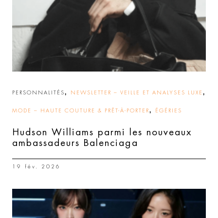
,
,
PERSONNALITÉS
NEWSLETTER – VEILLE ET ANALYSES LUXE
,
MODE – HAUTE COUTURE & PRÊT-À-PORTER
ÉGÉRIES
Hudson Williams parmi les nouveaux
ambassadeurs Balenciaga
19 fév. 2026