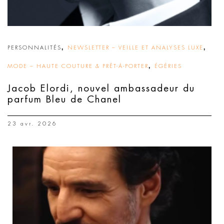
,
,
PERSONNALITÉS
NEWSLETTER – VEILLE ET ANALYSES LUXE
,
MODE – HAUTE COUTURE & PRÊT-À-PORTER
ÉGÉRIES
Jacob Elordi, nouvel ambassadeur du
parfum Bleu de Chanel
23 avr. 2026