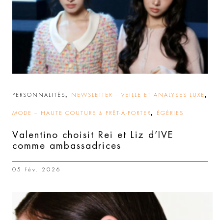
,
,
PERSONNALITÉS
NEWSLETTER – VEILLE ET ANALYSES LUXE
,
MODE – HAUTE COUTURE & PRÊT-À-PORTER
ÉGÉRIES
Valentino choisit Rei et Liz d’IVE
comme ambassadrices
05 fév. 2026