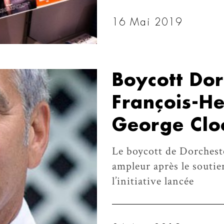
16 Mai 2019
Boycott Dor
François-He
George Clo
Le boycott de Dorcheste
ampleur après le soutie
l’initiative lancée