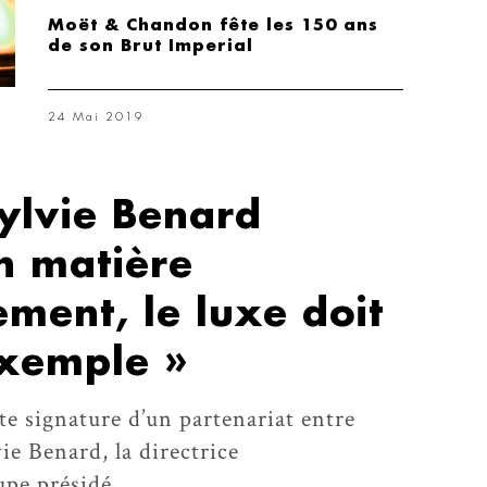
Moët & Chandon fête les 150 ans
de son Brut Imperial
24 Mai 2019
ylvie Benard
n matière
ment, le luxe doit
exemple »
nte signature d’un partenariat entre
e Benard, la directrice
pe présidé