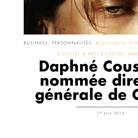
BUSINESS
,
PERSONNALITÉS
,
RESSOURCES HU
COUTURE & PRÊT-À-PORTER
,
MA
Daphné Cous
nommée dire
générale de 
17 Juin 2019