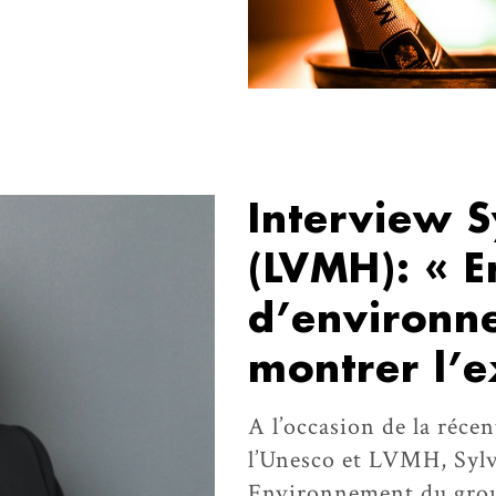
Interview S
(LVMH): « E
d’environne
montrer l’
A l’occasion de la réce
l’Unesco et LVMH, Sylvi
Environnement du grou