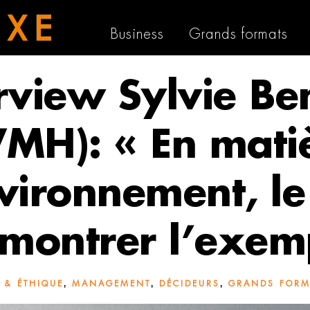
Business
Grands formats
rview Sylvie B
VMH): « En mati
vironnement, le
 montrer l’exem
,
,
,
 & ÉTHIQUE
MANAGEMENT
DÉCIDEURS
GRANDS FORM