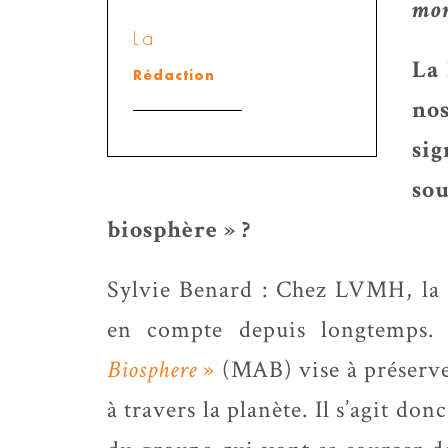
mon
La
La 
Rédaction
no
si
so
biosphère » ?
Sylvie Benard : Chez LVMH, la b
en compte depuis longtemps.
Biosphere
»
(MAB) vise à préserve
à travers la planète. Il s’agit don