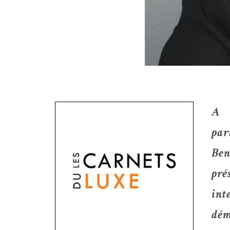
A l
par
Ben
pré
int
dé