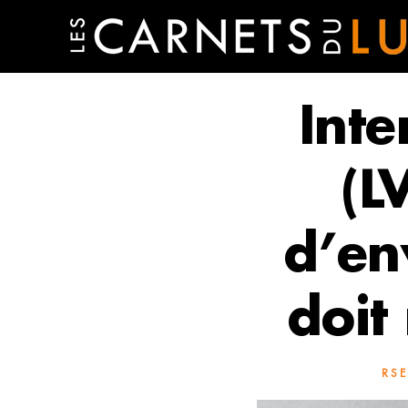
Inte
(L
d’en
doit
RSE