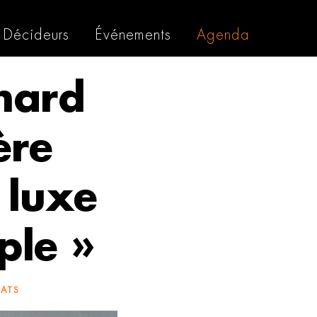
Décideurs
Événements
Agenda
enard
ère
 luxe
ple »
ATS