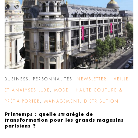
BUSINESS
,
PERSONNALITÉS
,
NEWSLETTER – VEILLE
ET ANALYSES LUXE
,
MODE – HAUTE COUTURE &
PRÊT-À-PORTER
,
MANAGEMENT
,
DISTRIBUTION
Printemps : quelle stratégie de
transformation pour les grands magasins
parisiens ?