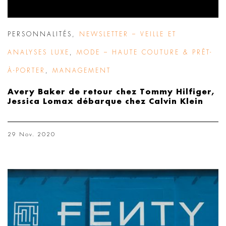
PERSONNALITÉS
,
NEWSLETTER – VEILLE ET
ANALYSES LUXE
,
MODE – HAUTE COUTURE & PRÊT-
À-PORTER
,
MANAGEMENT
Avery Baker de retour chez Tommy Hilfiger,
Jessica Lomax débarque chez Calvin Klein
29 Nov. 2020