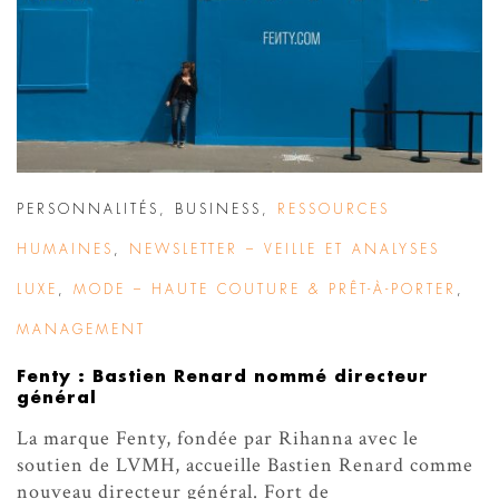
PERSONNALITÉS
,
BUSINESS
,
RESSOURCES
HUMAINES
,
NEWSLETTER – VEILLE ET ANALYSES
LUXE
,
MODE – HAUTE COUTURE & PRÊT-À-PORTER
,
MANAGEMENT
Fenty : Bastien Renard nommé directeur
général
La marque Fenty, fondée par Rihanna avec le
soutien de LVMH, accueille Bastien Renard comme
nouveau directeur général. Fort de