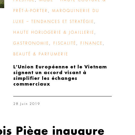
PRESTIGE
,
MODE – HAUTE COUTURE &
PRÊT-À-PORTER
,
MAROQUINERIE DU
LUXE – TENDANCES ET STRATÉGIE
,
HAUTE HORLOGERIE & JOAILLERIE
,
GASTRONOMIE
,
FISCALITÉ
,
FINANCE
,
BEAUTÉ & PARFUMERIE
L’Union Européenne et le Vietnam
signent un accord visant à
simplifier les échanges
commerciaux
28 Juin 2019
ois Piège inaugure