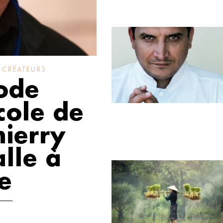
,
CRÉATEURS
ode
cole de
hierry
lle à
e