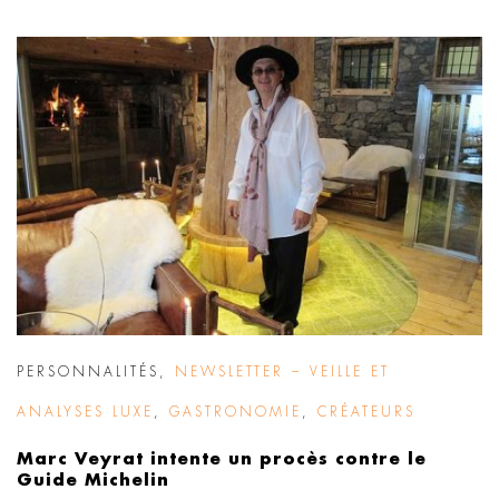
PERSONNALITÉS
,
NEWSLETTER – VEILLE ET
ANALYSES LUXE
,
GASTRONOMIE
,
CRÉATEURS
Marc Veyrat intente un procès contre le
Guide Michelin