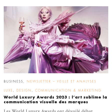
BUSINESS
,
NEWSLETTER – VEILLE ET ANALYSES
LUXE
,
DESIGN
,
COMMUNICATION & MARKETING
World Luxury Awards 2023 : l’art sublime la
communication visuelle des marques
Les World Luxury Awards ont dévoilé début