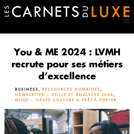
TO
NA
You & ME 2024 : LVMH
recrute pour ses métiers
d’excellence
,
,
BUSINESS
RESSOURCES HUMAINES
,
NEWSLETTER – VEILLE ET ANALYSES LUXE
MODE – HAUTE COUTURE & PRÊT-À-PORTER