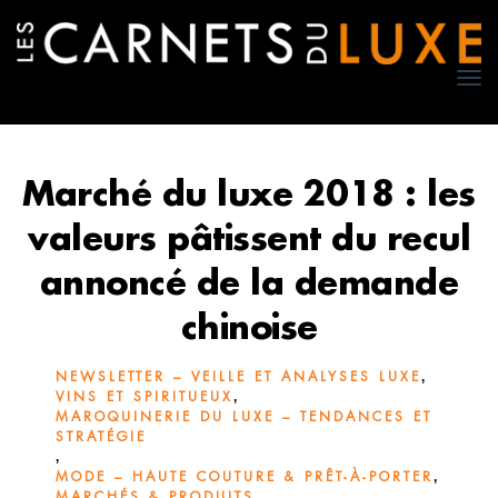
TO
NA
Marché du luxe 2018 : les
valeurs pâtissent du recul
annoncé de la demande
chinoise
,
NEWSLETTER – VEILLE ET ANALYSES LUXE
,
VINS ET SPIRITUEUX
MAROQUINERIE DU LUXE – TENDANCES ET
STRATÉGIE
,
,
MODE – HAUTE COUTURE & PRÊT-À-PORTER
,
MARCHÉS & PRODUITS