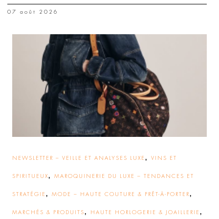
07 août 2026
,
NEWSLETTER – VEILLE ET ANALYSES LUXE
VINS ET
,
SPIRITUEUX
MAROQUINERIE DU LUXE – TENDANCES ET
,
,
STRATÉGIE
MODE – HAUTE COUTURE & PRÊT-À-PORTER
,
,
MARCHÉS & PRODUITS
HAUTE HORLOGERIE & JOAILLERIE