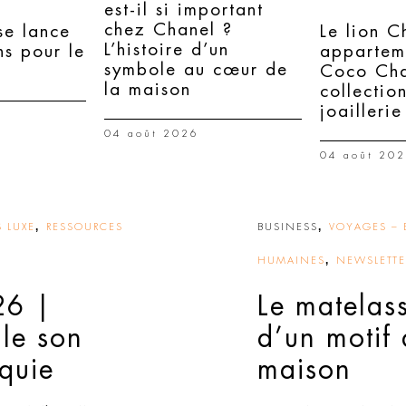
est-il si important
chez Chanel ?
e lance
Le lion C
L’histoire d’un
ns pour le
appartem
symbole au cœur de
Coco Cha
la maison
collectio
joaillerie
04 août 2026
04 août 20
,
,
 LUXE
RESSOURCES
BUSINESS
VOYAGES – 
,
HUMAINES
NEWSLETTER
26 |
Le matelas
lle son
d’un motif
rquie
maison