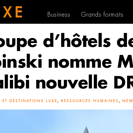
Business
Grands formats
oupe d’hôtels d
inski nomme Me
alibi nouvelle D
,
,
 ET DESTINATIONS LUXE
RESSOURCES HUMAINES
NEW