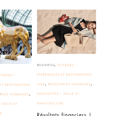
,
BUSINESS
VOYAGES –
EXPÉRIENCES ET DESTINATIONS
OYAGES –
,
,
LUXE
RESSOURCES HUMAINES
ET DESTINATIONS
,
NEWSLETTER – VEILLE ET
URCES HUMAINES
ANALYSES LUXE
 VEILLE ET
XE
Résultats financiers |