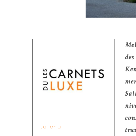
Mel
des
Kem
mem
Sal
niv
con
Lorena
tra