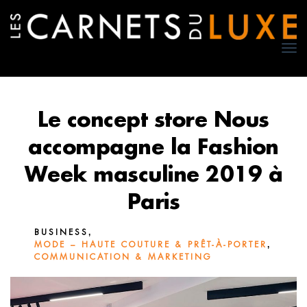
TO
NA
Le concept store Nous
accompagne la Fashion
Week masculine 2019 à
Paris
,
BUSINESS
,
MODE – HAUTE COUTURE & PRÊT-À-PORTER
COMMUNICATION & MARKETING