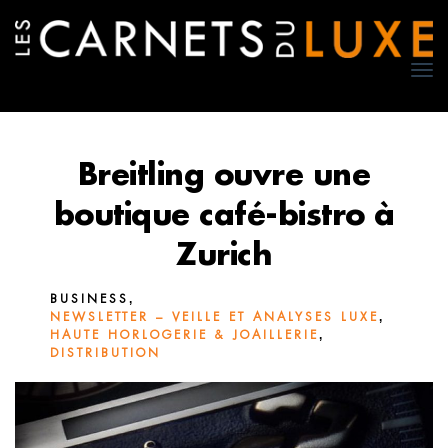
TO
NA
Breitling ouvre une
boutique café-bistro à
Zurich
,
BUSINESS
,
NEWSLETTER – VEILLE ET ANALYSES LUXE
,
HAUTE HORLOGERIE & JOAILLERIE
DISTRIBUTION