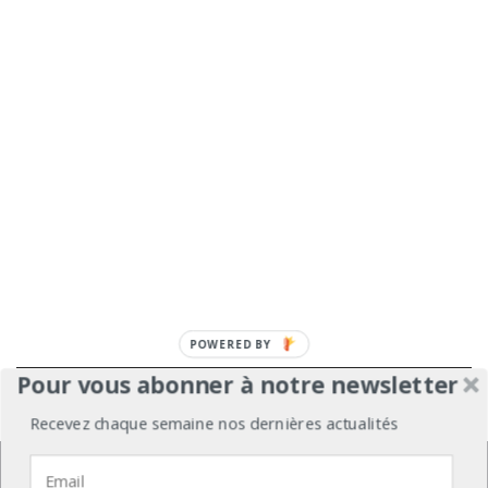
POWERED
BY
Pour vous abonner à notre newsletter
À propos
Mentions légales
Médiakit
Recevez chaque semaine nos dernières actualités
Annonceurs
Partenariats
Les Experts
Nous utilisons des cookies pour vous garantir la meilleure