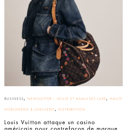
,
,
BUSINESS
NEWSLETTER – VEILLE ET ANALYSES LUXE
HAUTE
,
HORLOGERIE & JOAILLERIE
DISTRIBUTION
Louis Vuitton attaque un casino
américain pour contrefaçon de marque