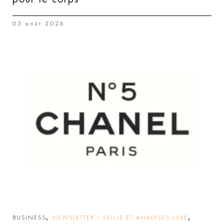
05 août 2026
,
,
BUSINESS
NEWSLETTER – VEILLE ET ANALYSES LUXE