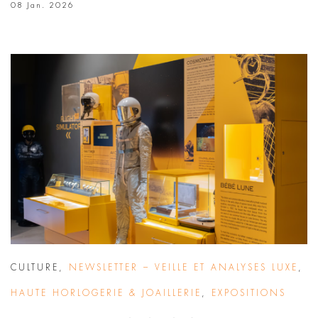
08 Jan. 2026
CULTURE
,
NEWSLETTER – VEILLE ET ANALYSES LUXE
,
HAUTE HORLOGERIE & JOAILLERIE
,
EXPOSITIONS