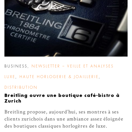
BUSINESS
,
NEWSLETTER – VEILLE ET ANALYSES
LUXE
,
HAUTE HORLOGERIE & JOAILLERIE
,
DISTRIBUTION
Breitling ouvre une boutique café-bistro à
Zurich
Breitling propose, aujourd’hui, ses montres à ses
clients zurichois dans une ambiance assez éloignée
des boutiques classiques horlogères de luxe.