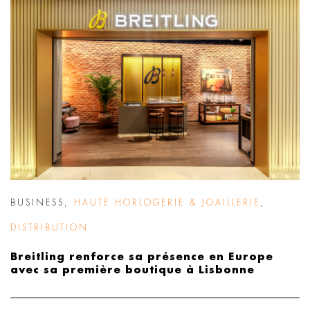
BUSINESS
,
HAUTE HORLOGERIE & JOAILLERIE
,
DISTRIBUTION
Breitling renforce sa présence en Europe
avec sa première boutique à Lisbonne