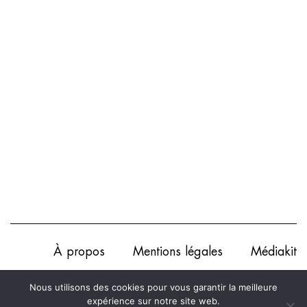
À propos
Mentions légales
Médiakit
Annonceurs
Partenariats
Les Experts
Nous utilisons des cookies pour vous garantir la meilleure
expérience sur notre site web.
Contact
Politique de confidentialité