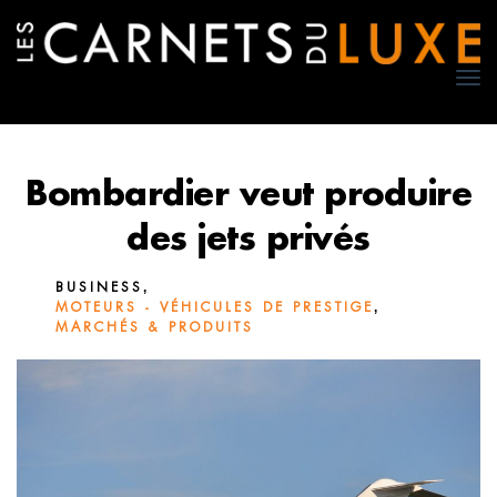
TO
NA
Bombardier veut produire
des jets privés
,
BUSINESS
,
MOTEURS - VÉHICULES DE PRESTIGE
MARCHÉS & PRODUITS